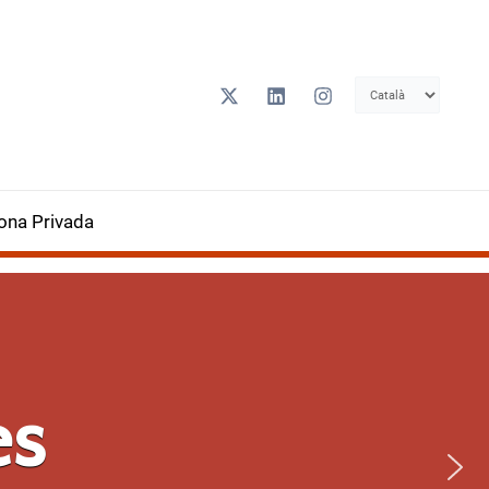
Trieu
un
idioma
ona Privada
litació