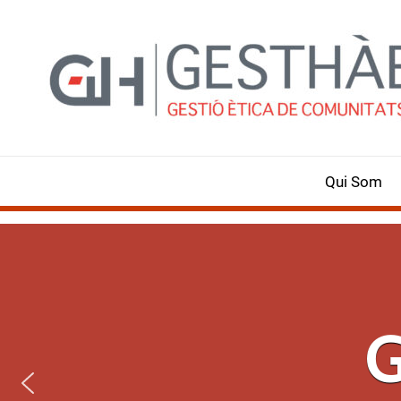
Vés
al
contingut
Qui Som
Subven