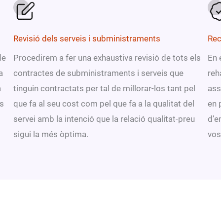
Revisió dels serveis i subministraments
Rec
de
Procedirem a fer una exhaustiva revisió de tots els
En 
a
contractes de subministraments i serveis que
reh
a
tinguin contractats per tal de millorar-los tant pel
ass
es
que fa al seu cost com pel que fa a la qualitat del
en 
servei amb la intenció que la relació qualitat-preu
d’e
sigui la més òptima.
vos