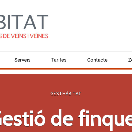
Serveis
Tarifes
Contacte
Z
GESTHÀBITAT
cions de Rehabi