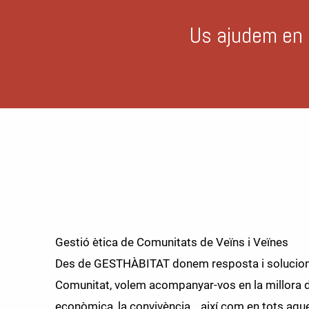
Tramitem les s
Gestió ètica de Comunitats de Veïns i Veïnes
Des de GESTHÀBITAT donem resposta i solucions 
Comunitat, volem acompanyar-vos en la millora de
econòmica, la convivència… així com en tots aqu